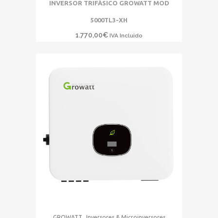
INVERSOR TRIFÁSICO GROWATT MOD
5000TL3-XH
1.770,00
€
IVA Incluido
,
GROWATT
Inversores & Microinversores