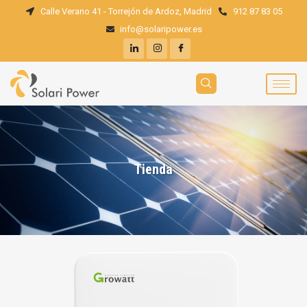
Calle Verano 41 - Torrejón de Ardoz, Madrid
912 87 83 05
info@solaripower.es
Tienda