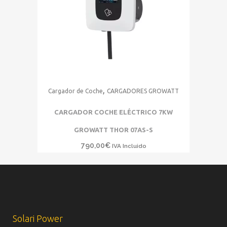
,
Cargador de Coche
CARGADORES GROWATT
CARGADOR COCHE ELÉCTRICO 7KW
GROWATT THOR 07AS-S
790,00
€
IVA Incluido
Solari Power