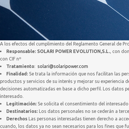
A los efectos del cumplimiento del Reglamento General de Pro
Responsable: SOLARI POWER EVOLUTION,S.L.
, con do
con CIF nº
Tratamiento
:
solari@solaripower.com
Finalidad:
Se trata la información que nos facilitan las per
productos y servicios de su interés y mejorar su experiencia d
decisiones automatizadas en base a dicho perfil. Los datos pe
interesado.
Legitimación:
Se solicita el consentimiento del interesado
Destinatarios:
Los datos personales no se cederán a terce
Derechos
Las personas interesadas tienen derecho a acceder
cuando, los datos ya no sean necesarios para los fines que 