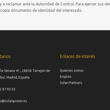
y a reclamar ante la Autoridad de Control. Para ejercer sus d
 copia documento de identidad del interesado.
tanos
Enlaces de interés
Quienes somos
lle Verano 41 , 28850 Torrejón de
Empleo
doz, Madrid, España
Solari Partners
2 87 83 05
fo@solaripower.es